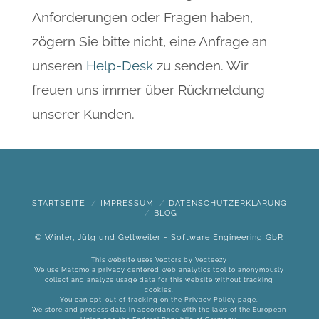
Anforderungen oder Fragen haben,
zögern Sie bitte nicht, eine Anfrage an
unseren
Help-Desk
zu senden. Wir
freuen uns immer über Rückmeldung
unserer Kunden.
STARTSEITE
IMPRESSUM
DATENSCHUTZERKLÄRUNG
BLOG
© Winter, Jülg und Gellweiler - Software Engineering GbR
This website uses Vectors by
Vecteezy
We use Matomo a privacy centered web analytics tool to anonymously
collect and analyze usage data for this website without tracking
cookies.
You can opt-out of tracking on the
Privacy Policy
page.
We store and process data in accordance with the laws of the European